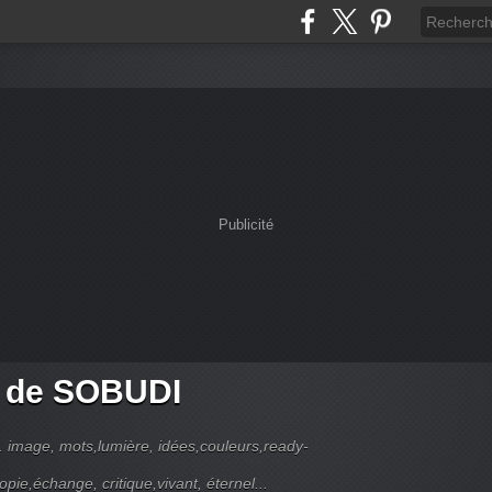
Publicité
g de SOBUDI
... image, mots,lumière, idées,couleurs,ready-
pie,échange, critique,vivant, éternel...