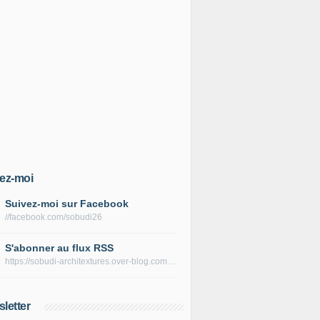
ez-moi
Suivez-moi sur Facebook
//facebook.com/sobudi26
S'abonner au flux RSS
https://sobudi-architextures.over-blog.com/rss
letter