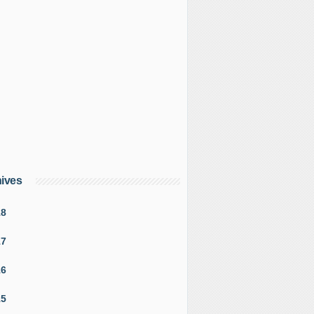
ives
18
17
16
15