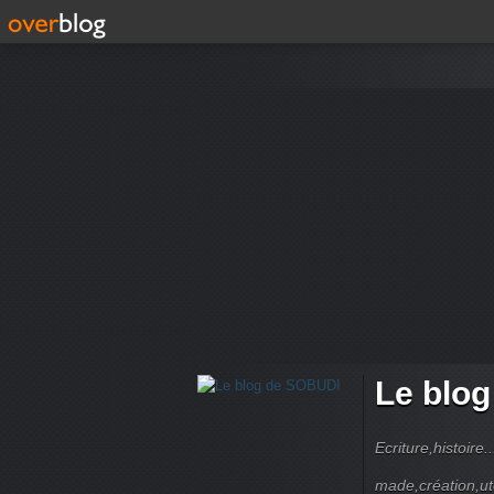
Le blo
Ecriture,histoire
made,création,uto