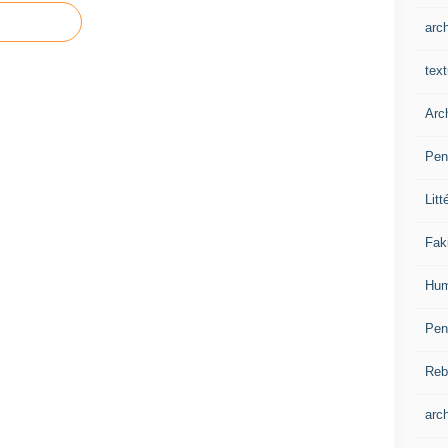
arch
tex
Arc
Pen
Litt
Fak
Hum
Pen
Reb
arch