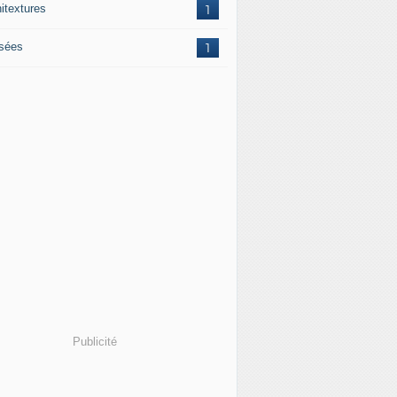
hitextures
1
sées
1
Publicité