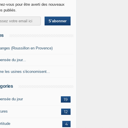
ez-vous pour être averti des nouveaux
es publiés.
es
anges (Roussillon en Provence)
ensée du jour...
e les usines s'économisent...
gories
pensée du jour
19
tures
12
rtitude
4