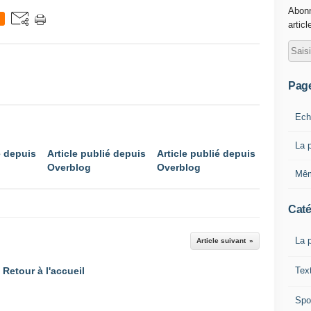
Abonn
articl
Pag
Ech
La p
é depuis
Article publié depuis
Article publié depuis
Overblog
Overblog
Mêm
Caté
La 
Article suivant
Tex
Retour à l'accueil
Spo