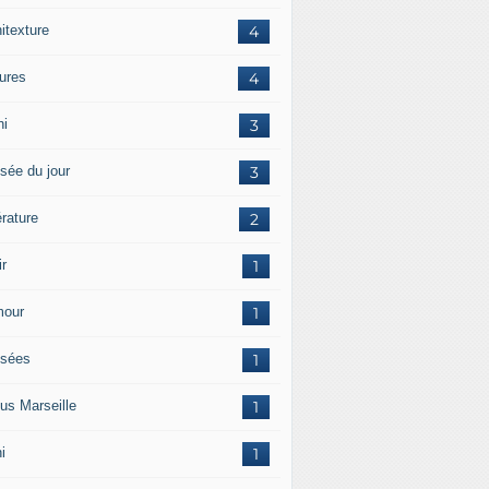
itexture
4
tures
4
hi
3
sée du jour
3
érature
2
ir
1
our
1
sées
1
us Marseille
1
i
1